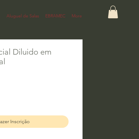
s
Aluguel de Salas
EBRAMEC
More
ial Diluido em
al
azer Inscrição