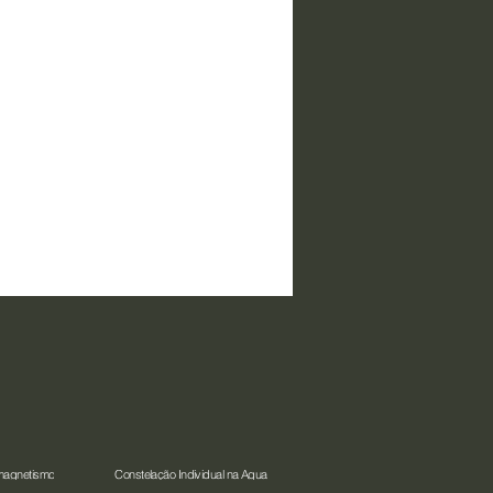
magnetismo
Constelação Individual na Água