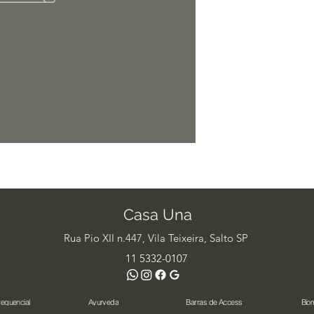
Casa Una
Rua Pio XII n.447, Vila Teixeira, Salto SP
11 5332-0107
requencial
Ayurveda
Barras de Access
Bio