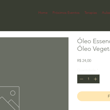
Home
Próximos Eventos
Terapias
Aula
Óleo Essenc
Óleo Veget
Preço
R$ 24,00
Quantidade
*
F