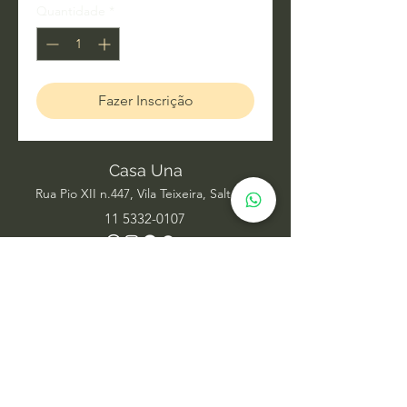
Quantidade
*
Fazer Inscrição
Casa Una
Rua Pio XII n.447, Vila Teixeira, Salto SP
11 5332-0107
Acupuntura
Alinhamento Frequencial
Ayurveda
Barras de Access
Biomagnetismo
Constelação Individual na Água
Dança Circular
Estudos de Xamanismo
Facelift Energético
Hatha Yoga
Iridologia Integrativa
Medicina Chinesa
Meditação com Sons de Cura
Numerologia Sistêmica
Nutrição Comportamental
Oráculo Sistêmico
Psicanálise
Psicoterapia
Radiestesia para ambientes
Reabilitação Funcional
Rodas de Constelação em Grupo
Tai Chi Chuan
Terapia Integrativa
Terapia Transpessoal