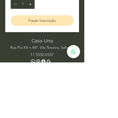
Fazer Inscrição
Casa Una
Rua Pio XII n.447, Vila Teixeira, Salto SP
11 5332-0107
Acupuntura
Alinhamento Frequencial
Ayurveda
Barras de Access
Biomagnetismo
Constelação Individual na Água
Dança Circular
Estudos de Xamanismo
Facelift Energético
Hatha Yoga
Iridologia Integrativa
Medicina Chinesa
Meditação com Sons de Cura
Numerologia Sistêmica
Nutrição Comportamental
Oráculo Sistêmico
Psicanálise
Psicoterapia
Radiestesia para ambientes
Reabilitação Funcional
Rodas de Constelação em Grupo
Tai Chi Chuan
Terapia Integrativa
Terapia Transpessoal
Terapias Xamânicas
Veterinária Integrativa
Yoga Aéreo
Yoga Restaurativo