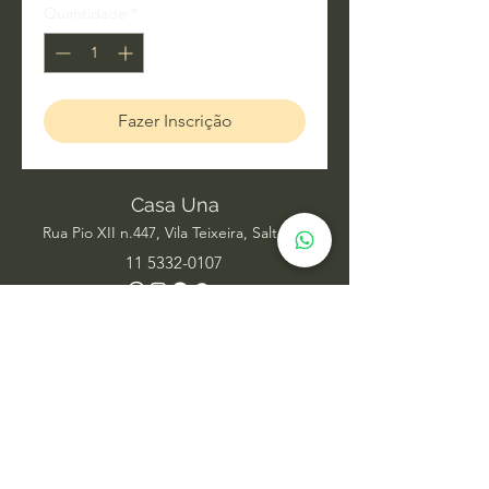
Quantidade
*
Fazer Inscrição
Casa Una
Rua Pio XII n.447, Vila Teixeira, Salto SP
11 5332-0107
Acupuntura
Alinhamento Frequencial
Ayurveda
Barras de Access
Biomagnetismo
Constelação Individual na Água
Dança Circular
Estudos de Xamanismo
Facelift Energético
Hatha Yoga
Iridologia Integrativa
Medicina Chinesa
Meditação com Sons de Cura
Numerologia Sistêmica
Nutrição Comportamental
Oráculo Sistêmico
Psicanálise
Psicoterapia
Radiestesia para ambientes
Reabilitação Funcional
Rodas de Constelação em Grupo
Tai Chi Chuan
Terapia Integrativa
Terapia Transpessoal