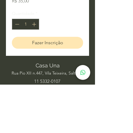
Preço
R$ 35,00
Quantidade
*
Fazer Inscrição
Casa Una
Rua Pio XII n.447, Vila Teixeira, Salto SP
11 5332-0107
Acupuntura
Alinhamento Frequencial
Ayurveda
Barras de Access
Biomagnetismo
Constelação Individual na Água
Dança Circular
Estudos de Xamanismo
Facelift Energético
Hatha Yoga
Iridologia Integrativa
Medicina Chinesa
Meditação com Sons de Cura
Numerologia Sistêmica
Nutrição Comportamental
Oráculo Sistêmico
Psicanálise
Psicoterapia