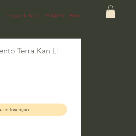
s
Aluguel de Salas
EBRAMEC
More
nto Terra Kan Li
azer Inscrição