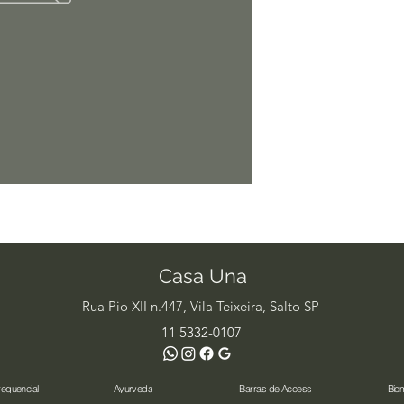
Casa Una
Rua Pio XII n.447, Vila Teixeira, Salto SP
11 5332-0107
requencial
Ayurveda
Barras de Access
Bio