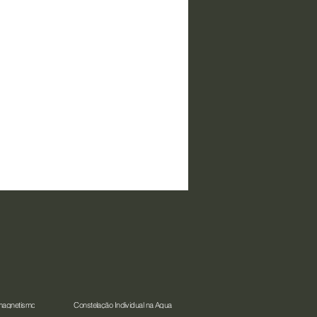
magnetismo
Constelação Individual na Água