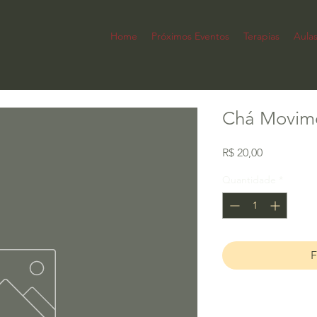
Home
Próximos Eventos
Terapias
Aula
Chá Movime
Preço
R$ 20,00
Quantidade
*
F