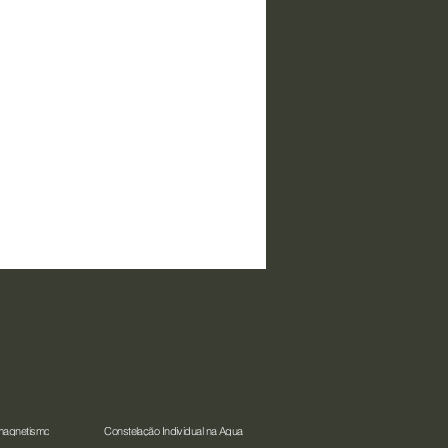
magnetismo
Constelação Individual na Água