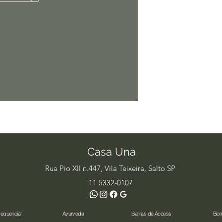
Casa Una
Rua Pio XII n.447, Vila Teixeira, Salto SP
11 5332-0107
requencial
Ayurveda
Barras de Access
Bio