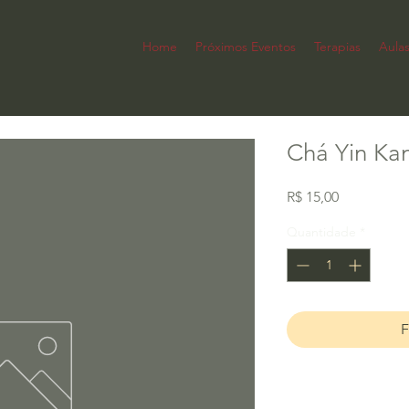
Home
Próximos Eventos
Terapias
Aula
Chá Yin Kan
Preço
R$ 15,00
Quantidade
*
F