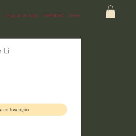
s
Aluguel de Salas
EBRAMEC
More
 Li
azer Inscrição