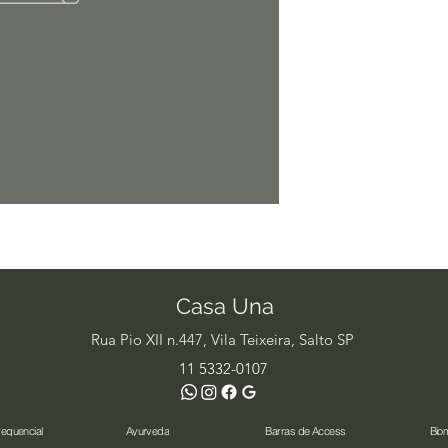
Casa Una
Rua Pio XII n.447, Vila Teixeira, Salto SP
11 5332-0107
requencial
Ayurveda
Barras de Access
Bio