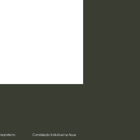
magnetismo
Constelação Individual na Água