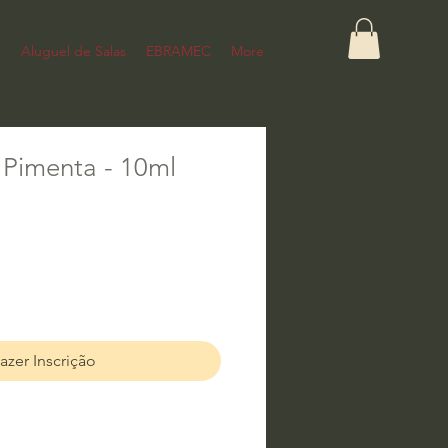
s
Aluguel de Salas
EBRAMEC
More
 Pimenta - 10ml
azer Inscrição