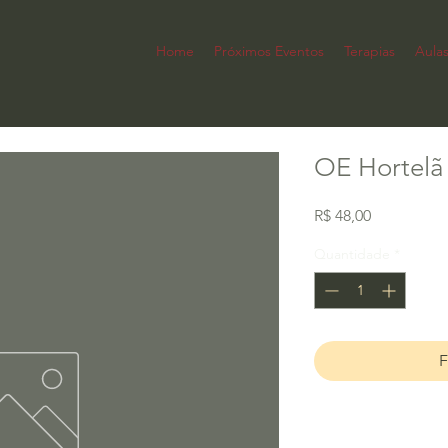
Home
Próximos Eventos
Terapias
Aula
OE Hortelã
Preço
R$ 48,00
Quantidade
*
F