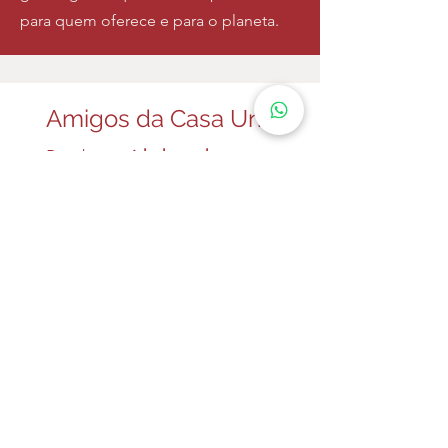
para quem oferece e para o planeta.
Amigos da Casa Una
Receba
novidades e descontos
exclusivos, participando do nosso
grupo do WhatsApp!
O grupo é fechado, assim evitamos
que você receba mensagens em
excesso.
Participar
Casa Una
Rua Pio XII n.447, Vila Teixeira, Salto SP
11 5332-0107