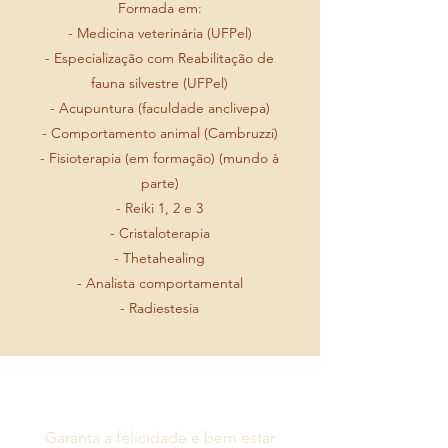
Formada em:
- Medicina veterinária (UFPel)
- Especialização com Reabilitação de
fauna silvestre (UFPel)
- Acupuntura (faculdade anclivepa)
- Comportamento animal (Cambruzzi)
- Fisioterapia (em formação) (mundo à
parte)
- Reiki 1, 2 e 3
- Cristaloterapia
- Thetahealing
- Analista comportamental
- Radiestesia
Garanta a felicidade e bem estar