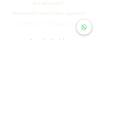
dos seus pets!
Atendimento com horário agendado
Rua Pio XII n.447, Vila Teixeira, Salto SP
Agendar Horário
Amigos da Casa Una
Receba
novidades e descontos
exclusivos, participando do nosso
grupo do WhatsApp!
O grupo é fechado, assim
evitamos que você receba
mensagens em excesso.