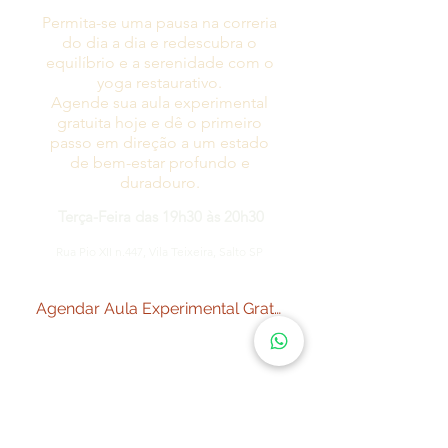
Permita-se uma pausa na correria
do dia a dia e redescubra o
equilíbrio e a serenidade com o
yoga restaurativo.
Agende sua aula experimental
gratuita hoje e dê o primeiro
passo em direção a um estado
de bem-estar profundo e
duradouro.
Terça-Feira das 19h30 às 20h30
Rua Pio XII n.447, Vila Teixeira, Salto SP
Agendar Aula Experimental Gratuita
Amigos da Casa Una