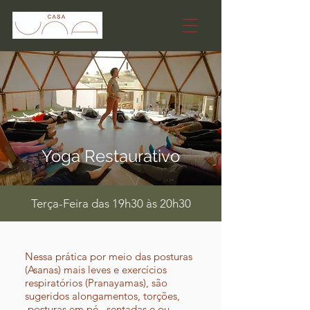
Yoga Restaurativo
Terça-Feira das 19h30 às 20h30
Nessa prática por meio das posturas
(Asanas) mais leves e exercícios
respiratórios (Pranayamas), são
sugeridos alongamentos, torções,
posturas em pé, sentadas e ou