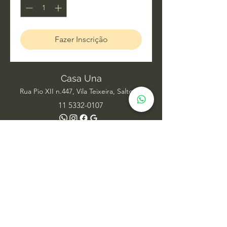
Fazer Inscrição
Casa Una
Rua Pio XII n.447, Vila Teixeira, Salto SP
11 5332-0107
Acupuntura
Alinhamento Frequencial
Ayurveda
Barras de Access
Biomagnetismo
Constelação Individual na Água
Dança Circular
Estudos de Xamanismo
Facelift Energético
Hatha Yoga
Iridologia Integrativa
Medicina Chinesa
Meditação com Sons de Cura
Numerologia Sistêmica
Nutrição Comportamental
Oráculo Sistêmico
Psicanálise
Psicoterapia
Radiestesia para ambientes
Reabilitação Funcional
Rodas de Constelação em Grupo
Tai Chi Chuan
Terapia Integrativa
Terapia Transpessoal
Terapias Xamânicas
Veterinária Integrativa
Yoga Aéreo
Yoga Restaurativo