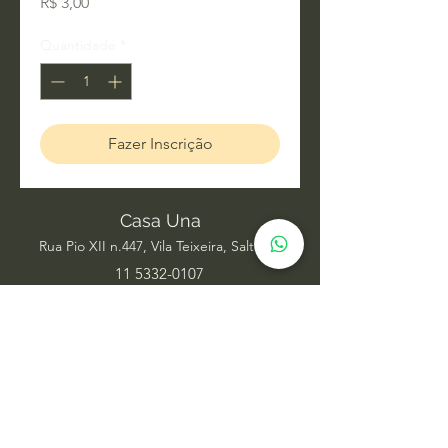
Preço
R$ 3,00
Quantidade
*
Fazer Inscrição
Casa Una
Rua Pio XII n.447, Vila Teixeira, Salto SP
11 5332-0107
Acupuntura
Alinhamento Frequencial
Ayurveda
Barras de Access
Biomagnetismo
Constelação Individual na Água
Dança Circular
Estudos de Xamanismo
Facelift Energético
Hatha Yoga
Iridologia Integrativa
Medicina Chinesa
Meditação com Sons de Cura
Numerologia Sistêmica
Nutrição Comportamental
Oráculo Sistêmico
Psicanálise
Psicoterapia