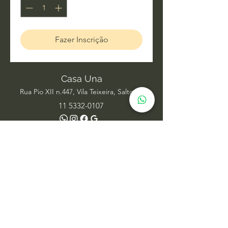
Fazer Inscrição
Casa Una
Rua Pio XII n.447, Vila Teixeira, Salto SP
11 5332-0107
Acupuntura
Alinhamento Frequencial
Ayurveda
Barras de Access
Biomagnetismo
Constelação Individual na Água
Dança Circular
Estudos de Xamanismo
Facelift Energético
Hatha Yoga
Iridologia Integrativa
Medicina Chinesa
Meditação com Sons de Cura
Numerologia Sistêmica
Nutrição Comportamental
Oráculo Sistêmico
Psicanálise
Psicoterapia
Radiestesia para ambientes
Reabilitação Funcional
Rodas de Constelação em Grupo
Tai Chi Chuan
Terapia Integrativa
Terapia Transpessoal
Terapias Xamânicas
Veterinária Integrativa
Yoga Aéreo
Yoga Restaurativo