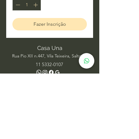
Fazer Inscrição
Casa Una
Rua Pio XII n.447, Vila Teixeira, Salto SP
11 5332-0107
Acupuntura
Alinhamento Frequencial
Ayurveda
Barras de Access
Biomagnetismo
Constelação Individual na Água
Dança Circular
Estudos de Xamanismo
Facelift Energético
Hatha Yoga
Iridologia Integrativa
Medicina Chinesa
Meditação com Sons de Cura
Numerologia Sistêmica
Nutrição Comportamental
Oráculo Sistêmico
Psicanálise
Psicoterapia
Radiestesia para ambientes
Reabilitação Funcional
Rodas de Constelação em Grupo
Tai Chi Chuan
Terapia Integrativa
Terapia Transpessoal
Terapias Xamânicas
Veterinária Integrativa
Yoga Aéreo
Yoga Restaurativo