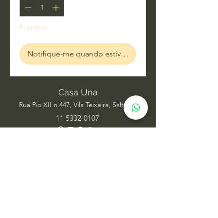
Esgotado
Notifique-me quando estiver disponível
Casa Una
Rua Pio XII n.447, Vila Teixeira, Salto SP
11 5332-0107
Acupuntura
Alinhamento Frequencial
Ayurveda
Barras de Access
Biomagnetismo
Constelação Individual na Água
Dança Circular
Estudos de Xamanismo
Facelift Energético
Hatha Yoga
Iridologia Integrativa
Medicina Chinesa
Meditação com Sons de Cura
Numerologia Sistêmica
Nutrição Comportamental
Oráculo Sistêmico
Psicanálise
Psicoterapia
Radiestesia para ambientes
Reabilitação Funcional
Rodas de Constelação em Grupo
Tai Chi Chuan