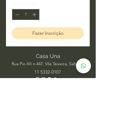
Quantidade
*
Fazer Inscrição
Casa Una
Rua Pio XII n.447, Vila Teixeira, Salto SP
11 5332-0107
Acupuntura
Alinhamento Frequencial
Ayurveda
Barras de Access
Biomagnetismo
Constelação Individual na Água
Dança Circular
Estudos de Xamanismo
Facelift Energético
Hatha Yoga
Iridologia Integrativa
Medicina Chinesa
Meditação com Sons de Cura
Numerologia Sistêmica
Nutrição Comportamental
Oráculo Sistêmico
Psicanálise
Psicoterapia
Radiestesia para ambientes
Reabilitação Funcional
Rodas de Constelação em Grupo
Tai Chi Chuan
Terapia Integrativa
Terapia Transpessoal