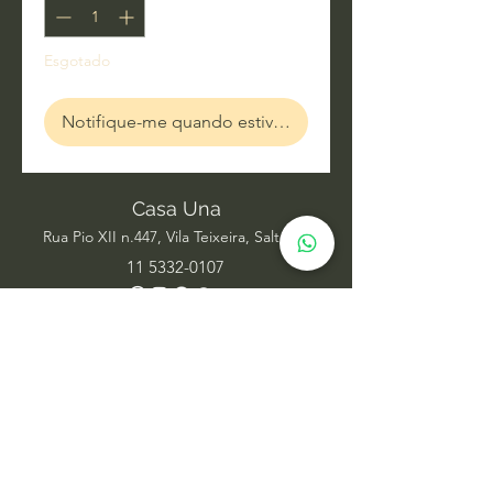
Esgotado
Notifique-me quando estiver disponível
Casa Una
Rua Pio XII n.447, Vila Teixeira, Salto SP
11 5332-0107
Acupuntura
Alinhamento Frequencial
Ayurveda
Barras de Access
Biomagnetismo
Constelação Individual na Água
Dança Circular
Estudos de Xamanismo
Facelift Energético
Hatha Yoga
Iridologia Integrativa
Medicina Chinesa
Meditação com Sons de Cura
Numerologia Sistêmica
Nutrição Comportamental
Oráculo Sistêmico
Psicanálise
Psicoterapia
Radiestesia para ambientes
Reabilitação Funcional
Rodas de Constelação em Grupo
Tai Chi Chuan