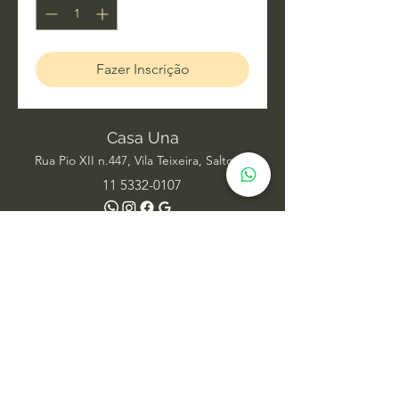
Fazer Inscrição
Casa Una
Rua Pio XII n.447, Vila Teixeira, Salto SP
11 5332-0107
Acupuntura
Alinhamento Frequencial
Ayurveda
Barras de Access
Biomagnetismo
Constelação Individual na Água
Dança Circular
Estudos de Xamanismo
Facelift Energético
Hatha Yoga
Iridologia Integrativa
Medicina Chinesa
Meditação com Sons de Cura
Numerologia Sistêmica
Nutrição Comportamental
Oráculo Sistêmico
Psicanálise
Psicoterapia
Radiestesia para ambientes
Reabilitação Funcional
Rodas de Constelação em Grupo
Tai Chi Chuan
Terapia Integrativa
Terapia Transpessoal
Terapias Xamânicas
Veterinária Integrativa
Yoga Aéreo
Yoga Restaurativo