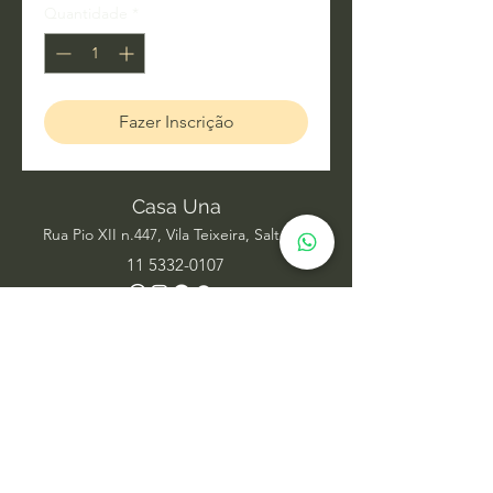
Quantidade
*
Fazer Inscrição
Casa Una
Rua Pio XII n.447, Vila Teixeira, Salto SP
11 5332-0107
Acupuntura
Alinhamento Frequencial
Ayurveda
Barras de Access
Biomagnetismo
Constelação Individual na Água
Dança Circular
Estudos de Xamanismo
Facelift Energético
Hatha Yoga
Iridologia Integrativa
Medicina Chinesa
Meditação com Sons de Cura
Numerologia Sistêmica
Nutrição Comportamental
Oráculo Sistêmico
Psicanálise
Psicoterapia
Radiestesia para ambientes
Reabilitação Funcional
Rodas de Constelação em Grupo
Tai Chi Chuan
Terapia Integrativa
Terapia Transpessoal