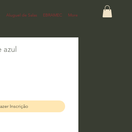
s
Aluguel de Salas
EBRAMEC
More
e azul
azer Inscrição