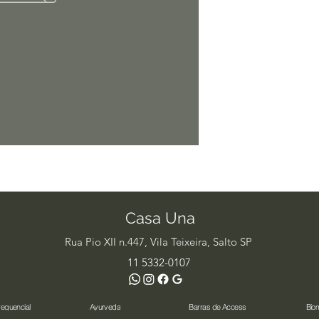
Casa Una
Rua Pio XII n.447, Vila Teixeira, Salto SP
11 5332-0107
requencial
Ayurveda
Barras de Access
Bio