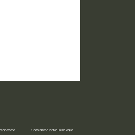
magnetismo
Constelação Individual na Água