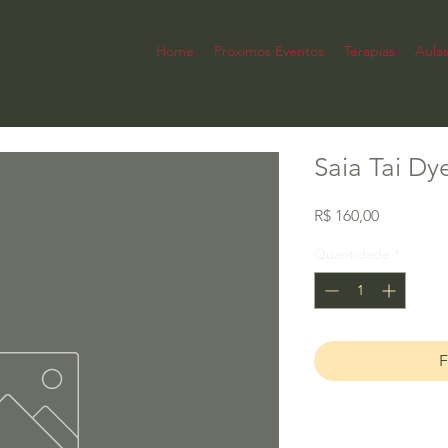
Home
Próximos Eventos
Terapias
Aula
Saia Tai Dy
Preço
R$ 160,00
Quantidade
*
F