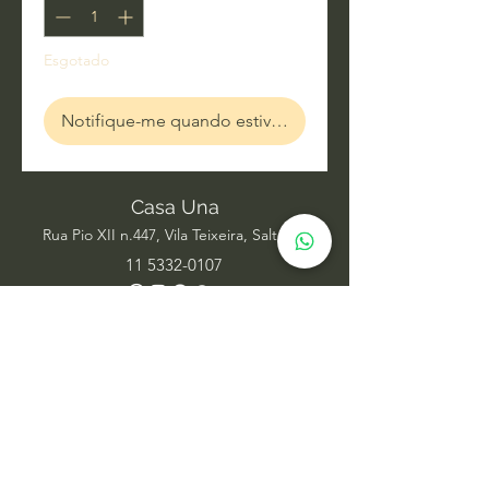
Esgotado
Notifique-me quando estiver disponível
Casa Una
Rua Pio XII n.447, Vila Teixeira, Salto SP
11 5332-0107
Acupuntura
Alinhamento Frequencial
Ayurveda
Barras de Access
Biomagnetismo
Constelação Individual na Água
Dança Circular
Estudos de Xamanismo
Facelift Energético
Hatha Yoga
Iridologia Integrativa
Medicina Chinesa
Meditação com Sons de Cura
Numerologia Sistêmica
Nutrição Comportamental
Oráculo Sistêmico
Psicanálise
Psicoterapia
Radiestesia para ambientes
Reabilitação Funcional
Rodas de Constelação em Grupo
Tai Chi Chuan