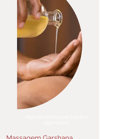
- Swedana - sauna
individual
(
saiba mais
)
- Shiroabhyanga
(
saiba mais
)
- Mukhabyanga
(
saiba mais
)
- Triphala Gritha
(
saiba mais
)
- Hrid Basti
(
saiba mais
)
- Pratimarsha Nasya
(
saiba
mais
)
- Karna Purana
(
saiba mais
)
Atendimento com horário
agendado
Massagem Garshana