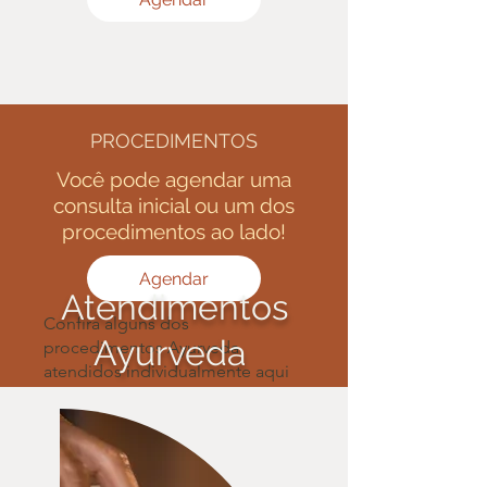
PROCEDIMENTOS
Você pode agendar uma
consulta inicial ou um dos
procedimentos ao lado!
Agendar
Atendimentos
Confira alguns dos
Ayurveda
procedimentos Ayurveda
atendidos individualmente aqui
na Casa Una:
- Massagem Garshana
(
saiba
mais
)