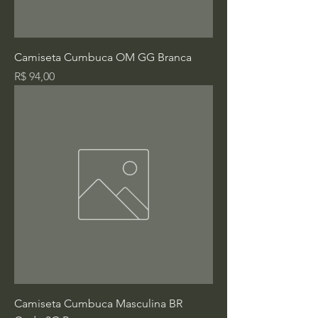
Camiseta Cumbuca OM GG Branca
Preço
R$ 94,00
Camiseta Cumbuca Masculina BR