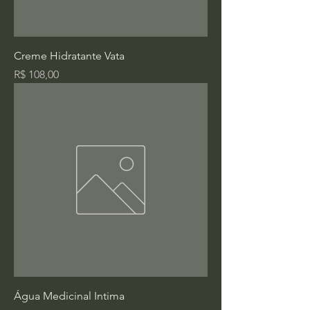
Creme Hidratante Vata
Preço
R$ 108,00
Água Medicinal Intima